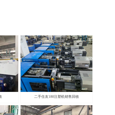
收
二手住友180注塑机销售回收