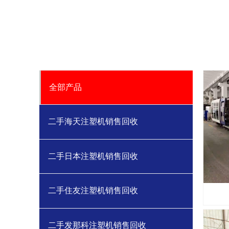
全部产品
二手海天注塑机销售回收
二手日本注塑机销售回收
二手住友注塑机销售回收
二手发那科注塑机销售回收