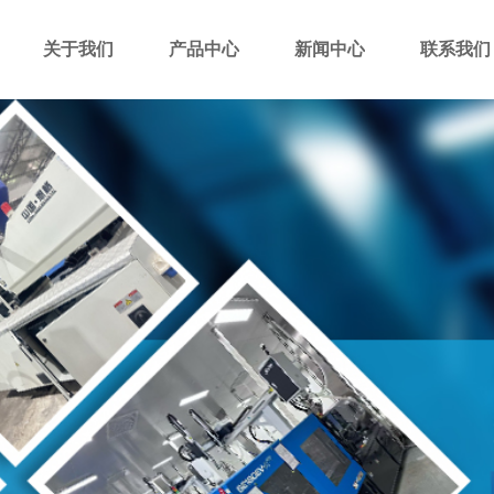
关于我们
产品中心
新闻中心
联系我们