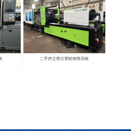
收
二手伊之密注塑机销售回收