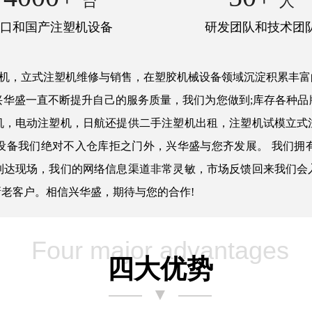
台
人
口和国产注塑机设备
研发团队和技术团
，立式注塑机维修与销售，在塑胶机械设备领域沉淀积累丰富
兴华盛一直不断提升自己的服务质量，我们为您做到;库存各种品
机，电动注塑机，日航还提供二手注塑机出租，注塑机试模立式
设备我们绝对不入仓库拒之门外，兴华盛与您齐发展。 我们拥
到达现场，我们的网络信息渠道非常灵敏，市场反馈回来我们会
老客户。相信兴华盛，期待与您的合作!
Four major advantages
四大优势
—— ▼ ——