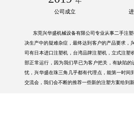
年
公司成立
进
东莞兴华盛机械设备有限公司专业从事二手注塑机
决生产中的疑难杂症，最终达到客户的产品要求，
司有日本进口注塑机，台湾品牌注塑机，立式注塑
部正常运行，因为我们早已为客户把关，有缺陷的
忧，兴华盛在珠三角几乎都有代理点，能第一时间
交流会，我们会不断的推荐一些新的注塑方案给到新